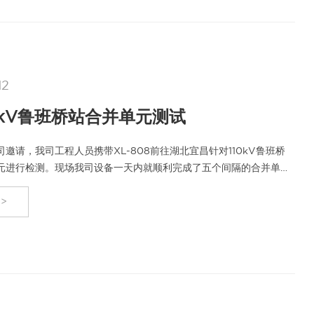
12
0kV鲁班桥站合并单元测试
邀请，我司工程人员携带XL-808前往湖北宜昌针对110kV鲁班桥
元进行检测。现场我司设备一天内就顺利完成了五个间隔的合并单元
高效率…
>