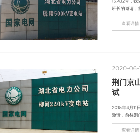
15.4.12
班长的邀请，
所有合并单元
查看详情 
2020-06-
荆门京山
试
2015年4月
邀请，前往荆
河（永兴）22
查看详情 