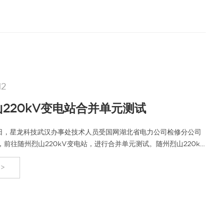
12
220kV变电站合并单元测试
月21日，星龙科技武汉办事处技术人员受国网湖北省电力公司检修分公司
前往随州烈山220kV变电站，进行合并单元测试。随州烈山220kV
修为部…
>