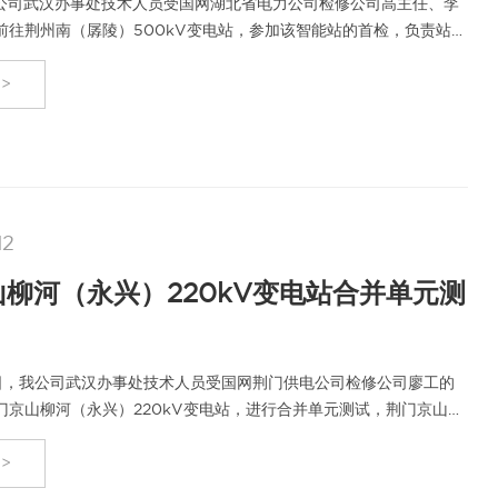
号，我公司武汉办事处技术人员受国网湖北省电力公司检修公司高主任、李
前往荆州南（孱陵）500kV变电站，参加该智能站的首检，负责站内
的测…
>
12
柳河（永兴）220kV变电站合并单元测
11日，我公司武汉办事处技术人员受国网荆门供电公司检修公司廖工的
门京山柳河（永兴）220kV变电站，进行合并单元测试，荆门京山柳
0kV变…
>