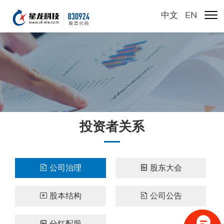
中文
/
EN
投资者关系
公司治理
股东大会


股本结构
公司公告


分红配股
