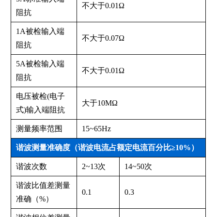
不大于0.01Ω
阻抗
1A被检输入端
不大于0.07Ω
阻抗
5A被检输入端
不大于0.01Ω
阻抗
电压被检(电子
大于10MΩ
式)输入端阻抗
测量频率范围
15~65Hz
谐波测量准确度（谐波电流占额定电流百分比≥10%）
谐波次数
2~13次
14~50次
谐波比值差测量
0.1
0.3
准确（%）