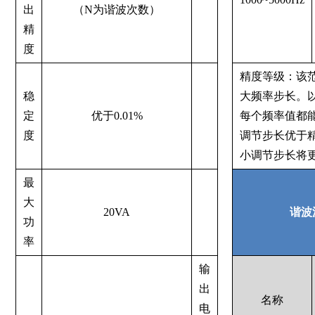
出
（N为谐波次数）
精
度
精度等级：该
稳
大频率步长。
定
优于0.01%
每个频率值都
度
调节步长优于
小调节步长将
最
大
20VA
谐波
功
率
输
出
名称
电