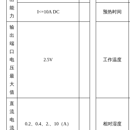
能
I<=10A DC
预热时间
力
输
出
端
口
电
2.5V
工作温度
压
最
大
值
直
流
电
0.2、0.4、2.、10（A）
相对湿度
流