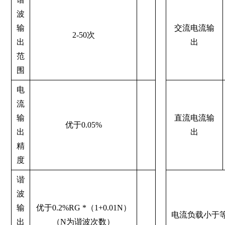
波
输
交流电流输
2-50次
出
出
范
围
电
流
输
直流电流输
优于0.05%
出
出
精
度
谐
波
输
优于0.2%RG *（1+0.01N）
电流负载小于
出
（N为谐波次数）