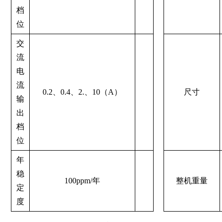
档
位
交
流
电
流
0.2、0.4、2.、10（A）
尺寸
输
出
档
位
年
稳
100ppm/年
整机重量
定
度