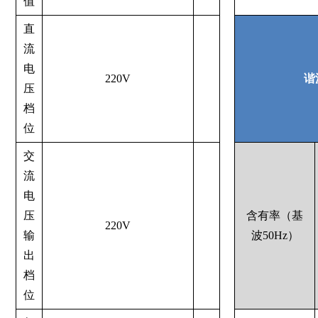
值
直
流
电
220V
谐
压
档
位
交
流
电
压
含有率（基
220V
输
波50Hz）
出
档
位