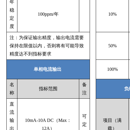
年
稳
100ppm/年
10%
定
度
注：为保证输出精度，输出电流需要
保持在限值以内，否则将有可能导致
50%
精度达不到指标要求
单相电流输出
100%
名
备
指标范围
负
称
注
直
流
可
输
10mA-10A DC（Max：
项目（满
定
出
12A）
载）