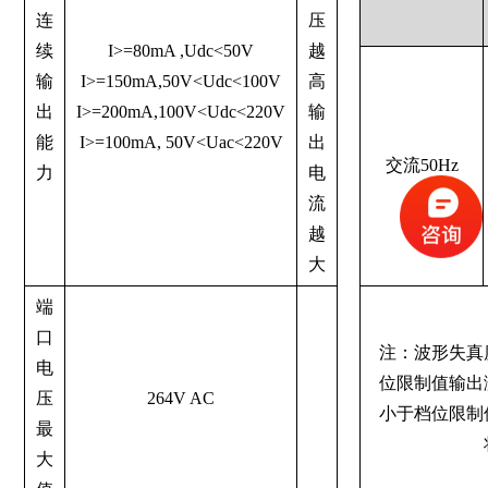
连
压
续
I>=80mA ,Udc<50V
越
输
I>=150mA,50V<Udc<100V
高
出
I>=200mA,100V<Udc<220V
输
能
I>=100mA, 50V<Uac<220V
出
交流50Hz
力
电
流
越
大
端
口
注：波形失真
电
位限制值输出
压
264V AC
小于档位限制
最
大