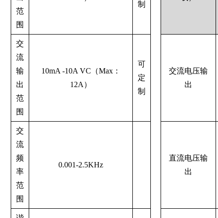
制
范
围
交
流
可
输
10mA -10A VC（Max：
交流电压输
定
出
12A）
出
制
范
围
交
流
频
直流电压输
0.001-2.5KHz
率
出
范
围
谐