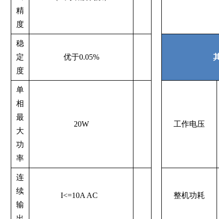
精
度
稳
定
优于0.05%
度
单
相
最
20W
工作电压
大
功
率
连
续
I<=10A AC
整机功耗
输
出