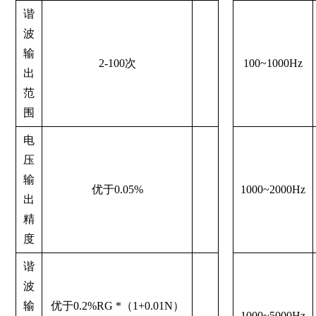
谐
波
输
2-100次
100~1000Hz
出
范
围
电
压
输
优于0.05%
1000~2000Hz
出
精
度
谐
波
输
优于0.2%RG *（1+0.01N）
1000~5000Hz