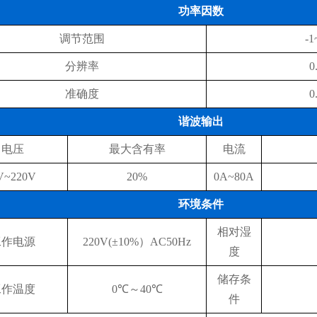
功率因数
调节范围
-1
分辨率
0
准确度
0
谐波输出
电压
最大含有率
电流
V~220V
20%
0A~80A
环境条件
相对湿
工作电源
220V(±10%）AC50Hz
度
储存条
工作温度
0℃～40℃
件