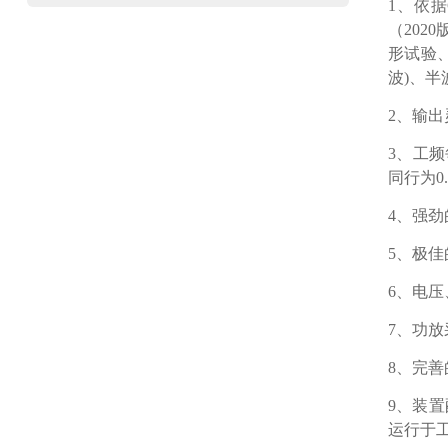
1、
依据
（20
形试验
波)、
2、
输出
3、
工频
同行为
0
4、
强劲
5、
极佳
6、
电压
7、
功放
8、
完善
9、
装置
运行于