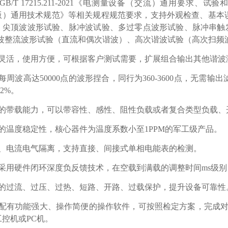
GB/T 17215.211-2021《电测量设备（交流）通用要
20版）通用技术规范》等相关规程规范要求，支持外观检查、基
、尖顶波波形试验、脉冲波试验、多过零点波形试验、脉冲串触发
半波整流波形试验（直流和偶次谐波）、高次谐波试验（高次扫频
灵活，使用方便，可根据客户测试需要，
扩展
组合输出其他
谐波
每周波高达
50000
点的波形捏合，同行为
360-3600
点，无需输出
.2%
。
的带载能力，可以带容性、感性、阻性负载或者复合类型负载、
的温度稳定性，核心器件为温度系数小至
1PPM
的军工级产品。
、电流电气隔离，支持直接、间接式单相电能表的检测。
采用硬件闭环深度负反馈技术，在空载到满载的调整时间
ms
级别
的过流、过压、过热、短路、开路、过载保护，提升设备可靠性
配有功能强大、操作简便的操作软件，可按照检定方案，完成
工控机或
PC
机。