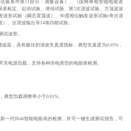
求、试验和试验条件第11部分：测量设备》、《国网单相智能电能表
本误差检定、起动试验、潜动试验、第5次谐波试验、方顶波波
波形试验（瞬态震荡波）、90度相位触发波形试验(奇次谐
波）、次谐波输出等
14
项功能试验
。
测试波形
。
滤波器，具有极佳的谐波失真度指标，典型失真度为
0.05%
，
开关电源负载，支持各种供电类型的电能表检测。
，典型负载调整率小于
0.01%
。
。
对新一代
IR46
智能电能表的检测，并可一键生成测试报告，可