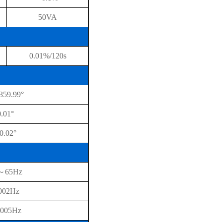
50VA
0.01%/120s
59.99°
0.01°
0.02°
～65Hz
002Hz
.005Hz