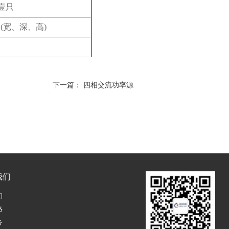
壹只
22 (宽、深、高)
下一篇： 四相交流功率源
我们
们
络
务