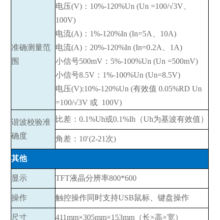
电压(V)：10%-120%Un (Un =100/√3V、
100V)
电流(A)：1%-120%In (In=5A、10A)
准确测量范
电流(A)：20%-120%In (In=0.2A、1A)
围
小信号500mV：5%-100%Un (Un =500mV)
小信号8.5V：1%-100%Un (Un=8.5V)
电压(V):10%-120%Un (有效值 0.05%RD Un
=100/√3V 或 100V)
比差：0.1%Uh或0.1%Ih（Uh为基波有效值）
谐波校验准
确度
角差：10′(2-21次)
其他
显示
TFT液晶分辨率800*600
操作
触控操作同时支持USB鼠标、键盘操作
尺寸
411mm×305mm×153mm（长×高×宽）