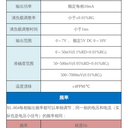
输出功率
额定每相10mA
满负载调整率
小于±0.01%RG
满负载调整时间
小于1ms
输出范围
0～7V， 额定5V DC 0～10V
0～50mV(0.1%RD+0.01%RG)
准确度范围
50~500mV(0.05%RD+0.01%RG)
500~7000mV(0.01%RG)
温度漂移
±4PPM/℃
频率
XL-804每相输出频率都可以单独调节，同一相的电压和电流（实
际也是电压小信号）的频率相同：
频率
精度Hz