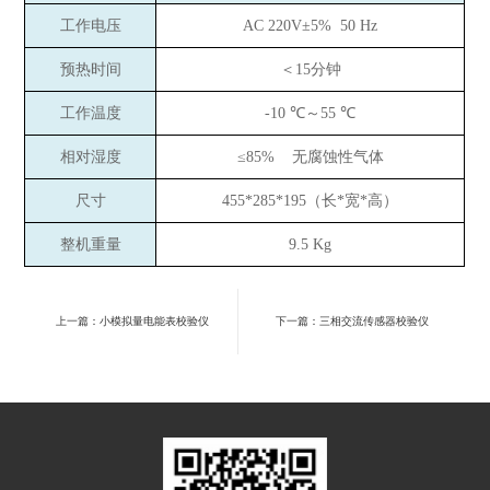
工作电压
AC 220V±5% 50 Hz
预热时间
＜15分钟
工作温度
-10 ℃～55 ℃
相对湿度
≤85% 无腐蚀性气体
尺寸
455*285*195（长*宽*高）
整机重量
9.5 Kg
上一篇：小模拟量电能表校验仪
下一篇：三相交流传感器校验仪