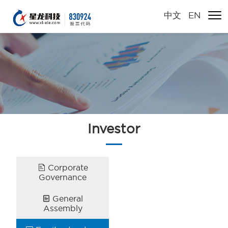
中文
/
EN
Investor
Corporate

Governance
General

Assembly