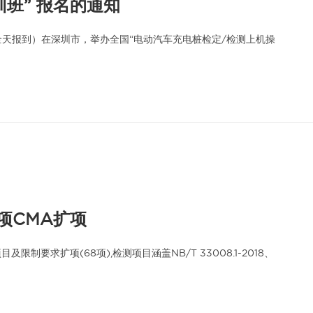
班” 报名的通知
日全天报到）在深圳市，举办全国“电动汽车充电桩检定/检测上机操
项CMA扩项
制要求扩项(68项),检测项目涵盖NB/T 33008.1-2018、