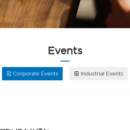
Events

Corporate Events

Industrial Events