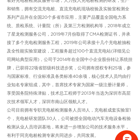
看好充电桩检测及服务市场，大力投入充电桩检测的研发，生产
和销售，拥有交流充电桩、直流充电机现场校验及实验室检测全
系列产品并在全国20个多省市应用，主要产品覆盖全国电力系
统、质检系统、计量院（所）及第三方检测机构等，2018年成立
了星龙检测服务公司，2019年7月份取得了CMA检测证书，并承
接了多个充电检测服务工程，2019年公司承接十几个充电桩抽检
及全性能实验室建设，工程服务超过100个直流充电站(详细见公
司网站典型应用)，公司于2014年在全国中小企业股份转让系统挂
牌，已获得22项省部级科技进步奖，公司拥有授权专利25项，参
与国家标准、行业标准及各类标准40余项，核心技术人员均由行
业知名专家组成，其中，首席技术专家为国家一级注册计量师，
享受国务院特殊津贴，技术总工程师于2013年当选为深圳市高层
次技术领军人才，深圳市南山区领航人才。
公司目前拥有专职充电桩检测服务人员18人，充电桩成套实验室1
个，充电桩研发团队30人，公司被授全国电动汽车充电设备检验
检测从业人员培训基地，将来进一步增加公司的技术服务水平，
有利于同充电桩检测专家共同进步，共同发展。